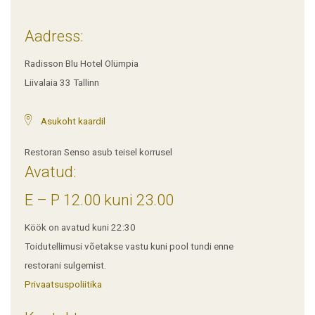
Aadress:
Radisson Blu Hotel Olümpia
Liivalaia 33 Tallinn
Asukoht kaardil
Restoran Senso asub teisel korrusel
Avatud:
E – P 12.00 kuni 23.00
Köök on avatud kuni 22:30
Toidutellimusi võetakse vastu kuni pool tundi enne
restorani sulgemist.
Privaatsuspoliitika